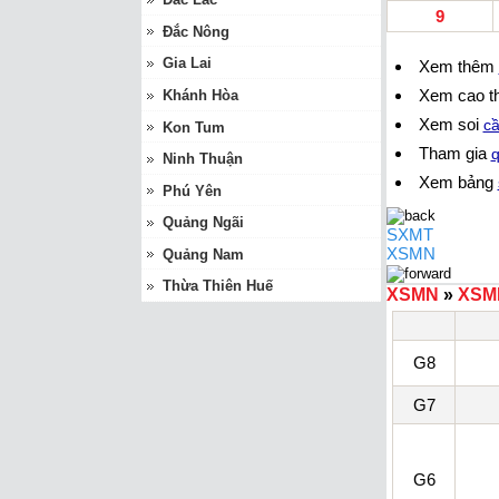
9
Đắc Nông
Gia Lai
Xem thêm
Xem cao t
Khánh Hòa
Xem soi
cầ
Kon Tum
Tham gia
Ninh Thuận
Xem bảng
Phú Yên
Quảng Ngãi
SXMT
XSMN
Quảng Nam
Thừa Thiên Huế
XSMN
»
XSMN
G8
G7
G6