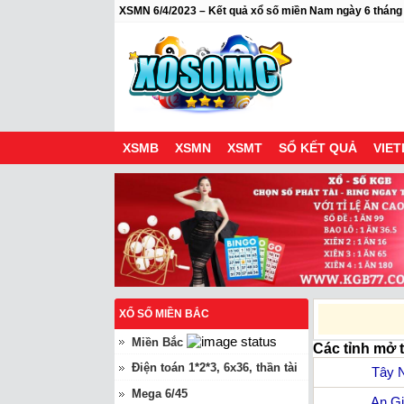
XSMN 6/4/2023 – Kết quả xổ số miền Nam ngày 6 tháng
XSMB
XSMN
XSMT
SỔ KẾT QUẢ
VIE
XỔ SỐ MIỀN BẮC
Miền Bắc
Các tỉnh mở
Điện toán 1*2*3, 6x36, thần tài
Tây 
Mega 6/45
An G