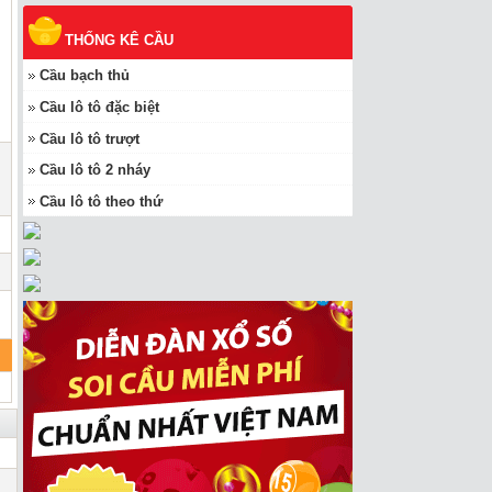
THỐNG KÊ CẦU
Cầu bạch thủ
Cầu lô tô đặc biệt
Cầu lô tô trượt
Cầu lô tô 2 nháy
Cầu lô tô theo thứ