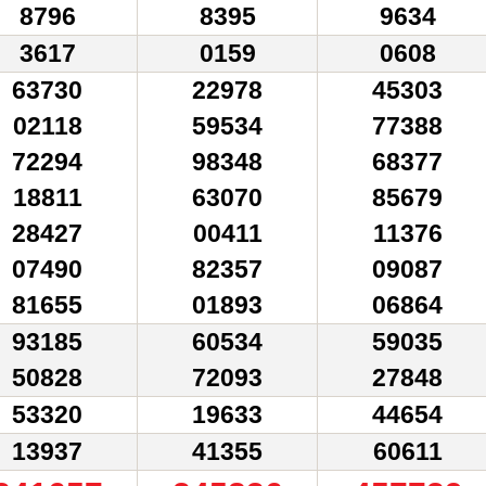
8796
8395
9634
3617
0159
0608
63730
22978
45303
02118
59534
77388
72294
98348
68377
18811
63070
85679
28427
00411
11376
07490
82357
09087
81655
01893
06864
93185
60534
59035
50828
72093
27848
53320
19633
44654
13937
41355
60611