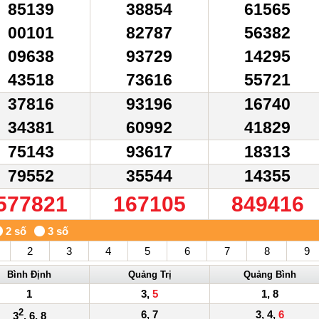
85139
38854
61565
00101
82787
56382
09638
93729
14295
43518
73616
55721
37816
93196
16740
34381
60992
41829
75143
93617
18313
79552
35544
14355
577821
167105
849416
2
3
4
5
6
7
8
9
Bình Định
Quảng Trị
Quảng Bình
1
3,
5
1, 8
2
6, 7
3, 4,
6
3
, 6, 8