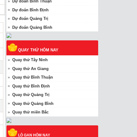
Dự đoán Bình Thuận
Dự đoán Bình Định
Dự đoán Quảng Trị
Dự đoán Quảng Bình
QUAY THỬ HÔM NAY
Quay thử Tây Ninh
Quay thử An Giang
Quay thử Bình Thuận
Quay thử Bình Định
Quay thử Quảng Trị
Quay thử Quảng Bình
Quay thử miền Bắc
LÔ GAN HÔM NAY