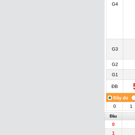
G4
G3
G2
G1
ĐB
0
1
Đầu
0
1