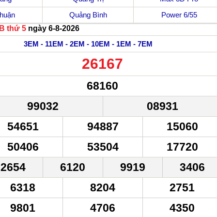
Thuận
Quảng Bình
Power 6/55
 thứ 5
ngày 6-8-2026
3EM - 11EM - 2EM - 10EM - 1EM - 7EM
26167
68160
99032
08931
54651
94887
15060
50406
53504
17720
2654
6120
9919
3406
6318
8204
2751
9801
4706
4350