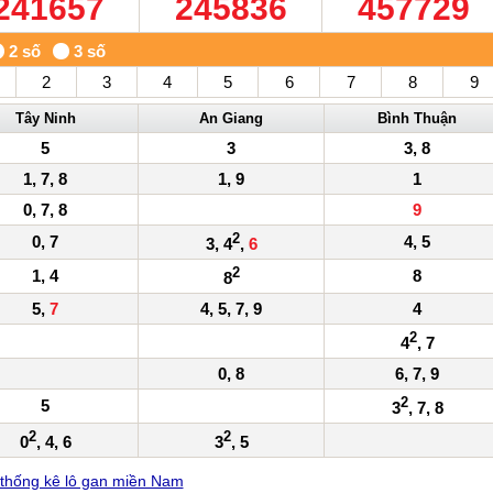
241657
245836
457729
2
3
4
5
6
7
8
9
Tây Ninh
An Giang
Bình Thuận
5
3
3, 8
1, 7, 8
1, 9
1
0, 7, 8
9
2
0, 7
4, 5
3, 4
,
6
2
1, 4
8
8
5,
7
4, 5, 7, 9
4
2
4
, 7
0, 8
6, 7, 9
2
5
3
, 7, 8
2
2
0
, 4, 6
3
, 5
thống kê lô gan miền Nam