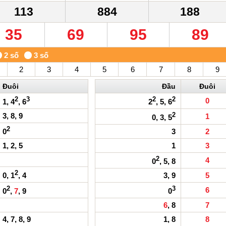
113
884
188
35
69
95
89
2
3
4
5
6
7
8
9
Đuôi
Đầu
Đuôi
2
3
2
2
0
1, 4
, 6
2
, 5, 6
3, 8, 9
2
1
0, 3, 5
2
0
3
2
1, 2, 5
1
3
2
4
0
, 5, 8
2
0, 1
, 4
3, 9
5
2
3
6
0
,
7
, 9
0
6
, 8
7
4, 7, 8, 9
1, 8
8