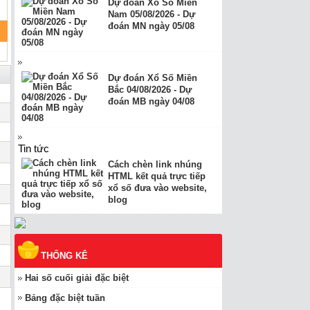
Dự đoán Xổ Số Miền
Nam 05/08/2026 - Dự
đoán MN ngày 05/08
Dự đoán Xổ Số Miền
Bắc 04/08/2026 - Dự
đoán MB ngày 04/08
Tin tức
Cách chèn link nhúng
HTML kết quả trực tiếp
xổ số đưa vào website,
blog
THỐNG KÊ
Hai số cuối giải đặc biệt
Bảng đặc biệt tuần